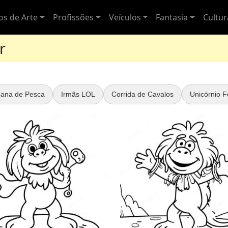
los de Arte
Profissões
Veículos
Fantasia
Cultu
r
ana de Pesca
Irmãs LOL
Corrida de Cavalos
Unicórnio F