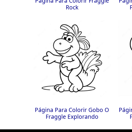
Página Para Colorir Fraggle
Pági
Rock
Página Para Colorir Gobo O
Pági
Fraggle Explorando