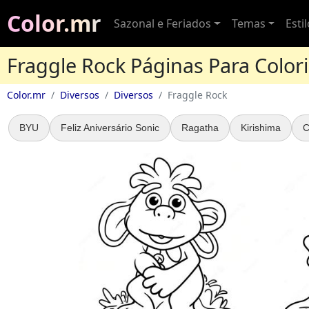
Color.mr
Sazonal e Feriados
Temas
Esti
Fraggle Rock Páginas Para Colori
Color.mr
Diversos
Diversos
Fraggle Rock
BYU
Feliz Aniversário Sonic
Ragatha
Kirishima
C