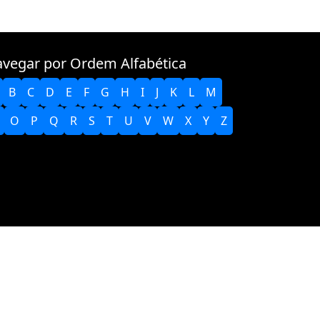
vegar por Ordem Alfabética
B
C
D
E
F
G
H
I
J
K
L
M
O
P
Q
R
S
T
U
V
W
X
Y
Z