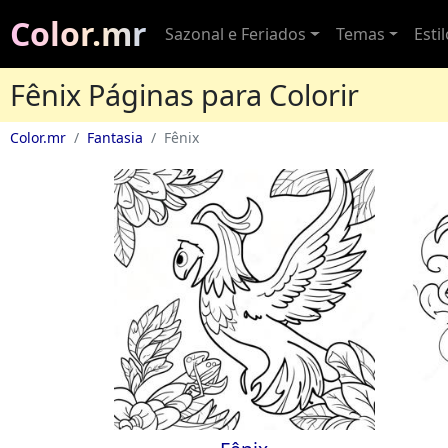
Color.mr
Sazonal e Feriados
Temas
Esti
Fênix Páginas para Colorir
Color.mr
Fantasia
Fênix