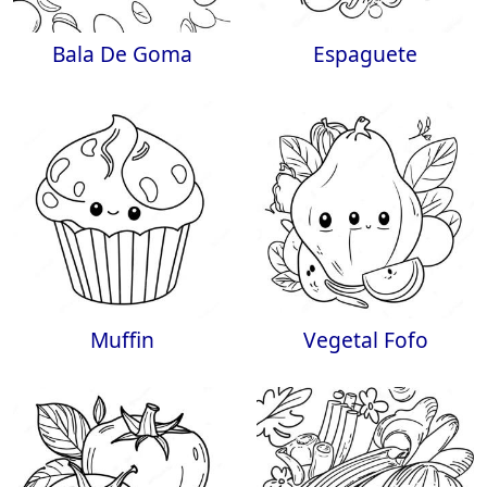
Bala De Goma
Espaguete
Muffin
Vegetal Fofo