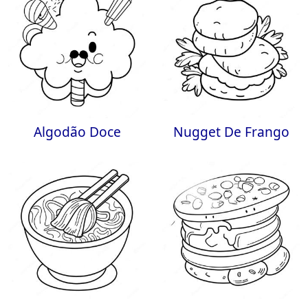
Algodão Doce
Nugget De Frango