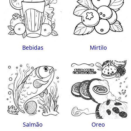
Bebidas
Mirtilo
Salmão
Oreo