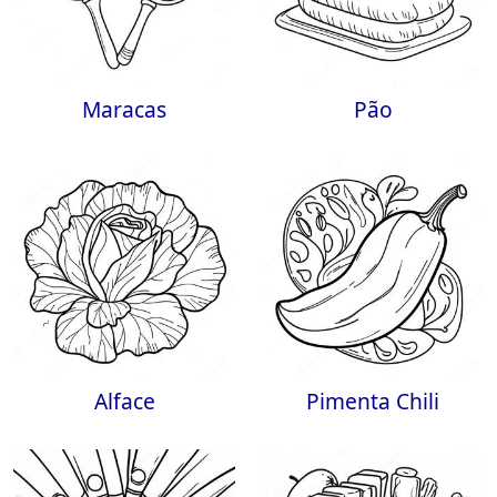
Maracas
Pão
Alface
Pimenta Chili