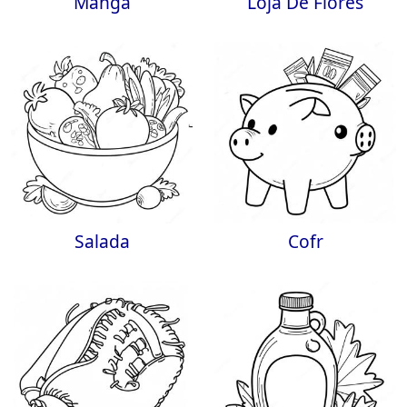
Manga
Loja De Flores
Salada
Cofr