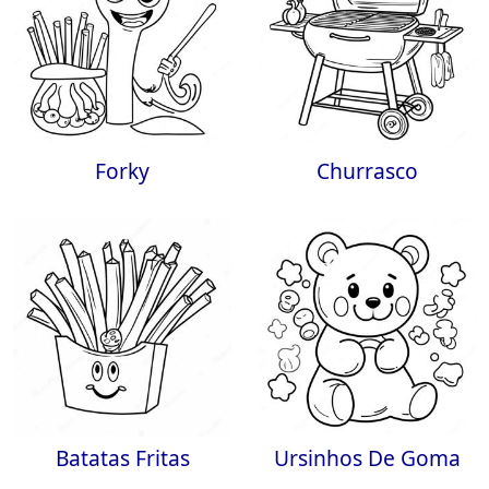
Forky
Churrasco
Batatas Fritas
Ursinhos De Goma