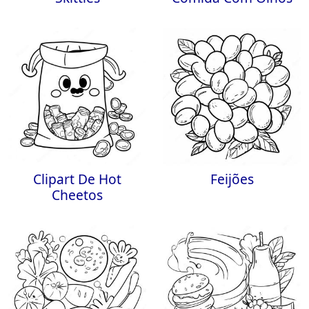
Clipart De Hot
Feijões
Cheetos