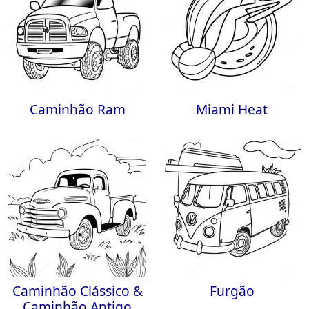
Caminhão Ram
Miami Heat
Caminhão Clássico &
Furgão
Caminhão Antigo