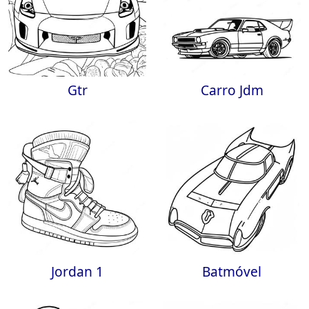
Gtr
Carro Jdm
Jordan 1
Batmóvel