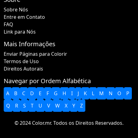
Sobre Nós
Entre em Contato
FAQ
Link para Nós
Mais Informações
Enviar Páginas para Colorir
Termos de Uso
Direitos Autorais
Navegar por Ordem Alfabética
A
B
C
D
E
F
G
H
I
J
K
L
M
N
O
P
Q
R
S
T
U
V
W
X
Y
Z
© 2024 Color.mr. Todos os Direitos Reservados.