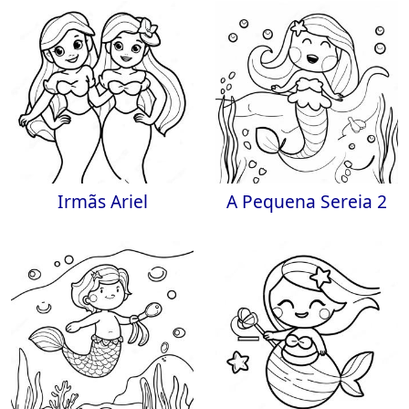
Irmãs Ariel
A Pequena Sereia 2