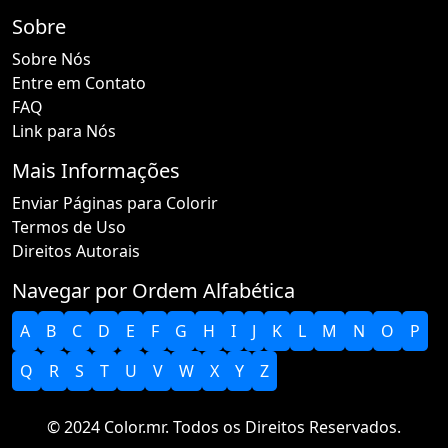
Sobre
Sobre Nós
Entre em Contato
FAQ
Link para Nós
Mais Informações
Enviar Páginas para Colorir
Termos de Uso
Direitos Autorais
Navegar por Ordem Alfabética
A
B
C
D
E
F
G
H
I
J
K
L
M
N
O
P
Q
R
S
T
U
V
W
X
Y
Z
© 2024 Color.mr. Todos os Direitos Reservados.