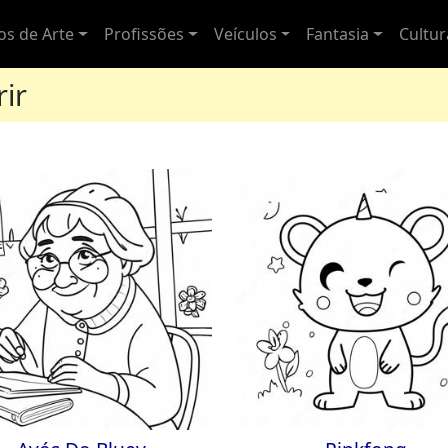
los de Arte
Profissões
Veículos
Fantasia
Cultu
rir