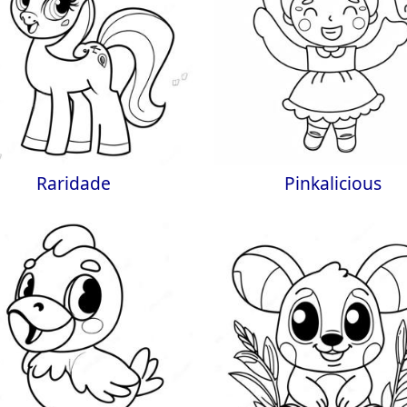
Raridade
Pinkalicious