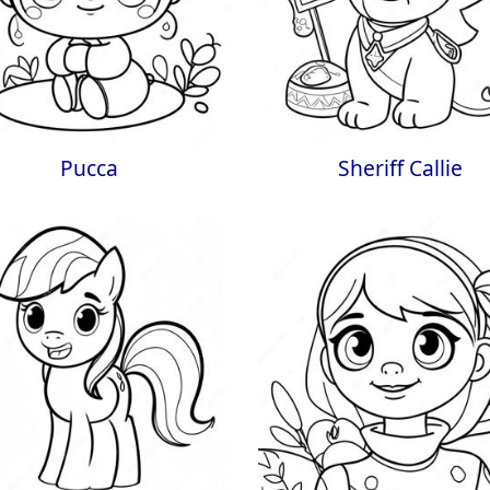
Pucca
Sheriff Callie