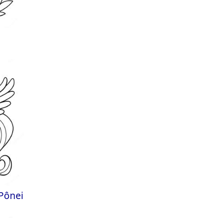
Pônei