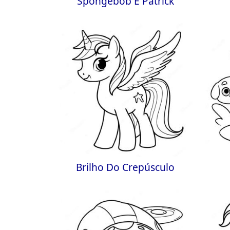
Spongebob E Patrick
Brilho Do Crepúsculo