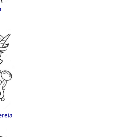
a
ereia