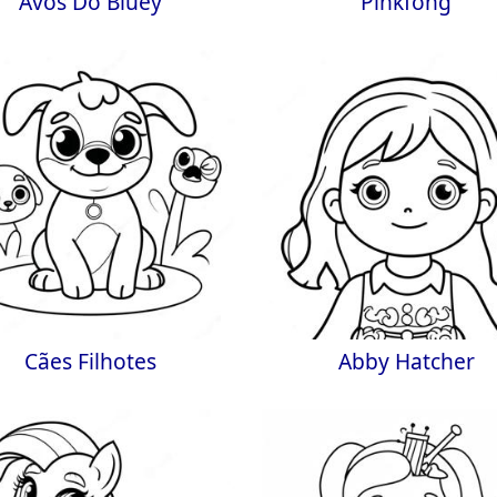
Avós Do Bluey
Pinkfong
Cães Filhotes
Abby Hatcher