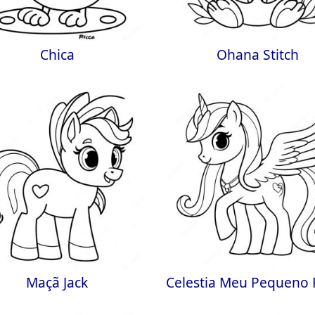
Chica
Ohana Stitch
Maçã Jack
Celestia Meu Pequeno 