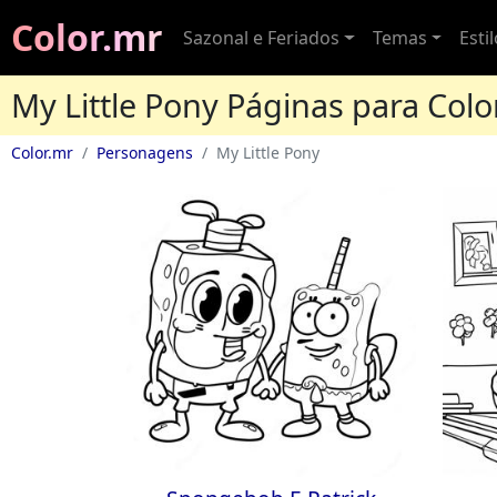
Color.mr
Sazonal e Feriados
Temas
Esti
My Little Pony Páginas para Colo
Color.mr
Personagens
My Little Pony