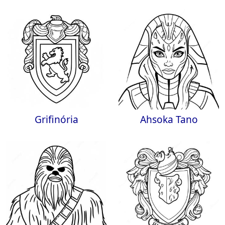
Grifinória
Ahsoka Tano