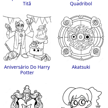
Titã
Quadribol
Aniversário Do Harry
Akatsuki
Potter