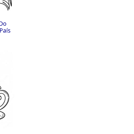
 Do
País