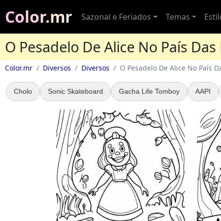
Color.mr
Sazonal e Feriados
Temas
Esti
O Pesadelo De Alice No País Das 
Color.mr
Diversos
Diversos
O Pesadelo De Alice No País D
Cholo
Sonic Skateboard
Gacha Life Tomboy
AAPI