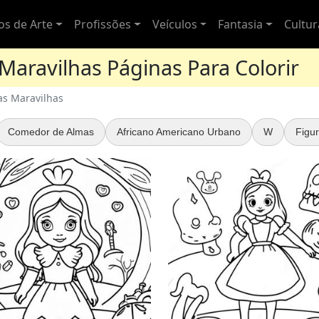
los de Arte
Profissões
Veículos
Fantasia
Cultu
Maravilhas Páginas Para Colorir
as Maravilhas
Comedor de Almas
Africano Americano Urbano
W
Figur