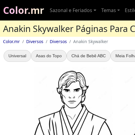
Color.mr
Sazonal e Feriados
Temas
Esti
Anakin Skywalker Páginas Para C
Color.mr
Diversos
Diversos
Anakin Skywalker
Universal
Asas do Topo
Chá de Bebê ABC
Meia Folh