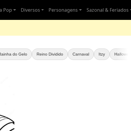
ra Pop
Diversos
Personagens
Sazonal & Feriados
Rainha do Gelo
Reino Dividido
Carnaval
Itzy
Hallowee