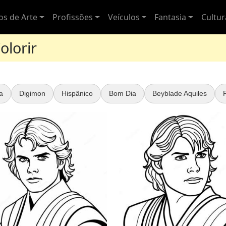
los de Arte
Profissões
Veículos
Fantasia
Cultu
olorir
a
Digimon
Hispânico
Bom Dia
Beyblade Aquiles