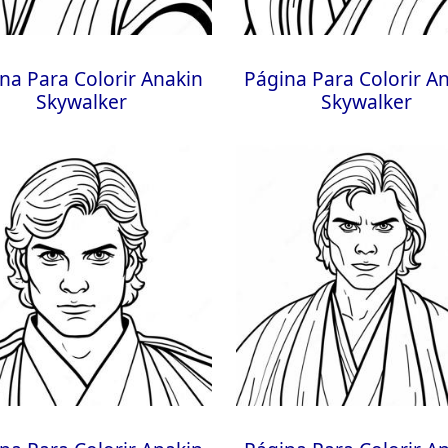
na Para Colorir Anakin
Página Para Colorir A
Skywalker
Skywalker