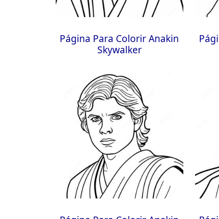
Página Para Colorir Anakin
Pági
Skywalker